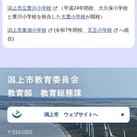
潟上市立豊川小学校
（平成24年閉校、大久保小学校
と豊川小学校を統合した
大豊小学校
が開校）
潟上市東湖小学校
(令和7年閉校、
天王小学校
へ統
合)
潟上市教育委員会
教育部 教育総務課
潟上市 ウェブサイトへ
〒010-0201