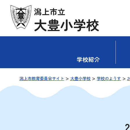
潟上市立
大豊小学校
学校紹介
>
>
>
潟上市教育委員会サイト
大豊小学校
学校のようす
2