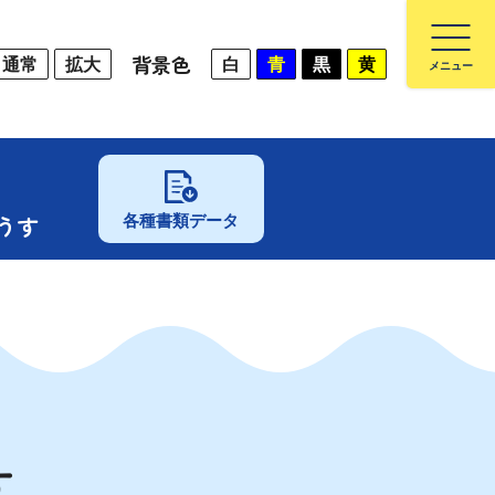
背景色
通常
拡大
白
青
黒
黄
うす
各種書類データ
す