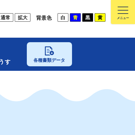
背景色
通常
拡大
白
青
黒
黄
うす
各種書類データ