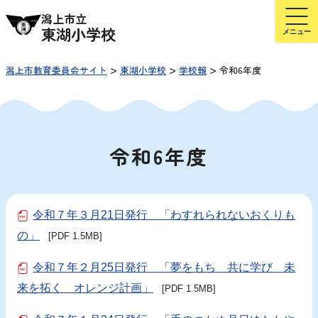
潟上市立
東湖小学校
>
>
>
潟上市教育委員会サイト
東湖小学校
学校報
令和6年度
令和6年度
令和７年３月21日発行 「わすれられないおくりも
の」
[PDF 1.5MB]
令和７年２月25日発行 「夢をもち 共に学び 未
来を拓く オレンジ計画」
[PDF 1.5MB]