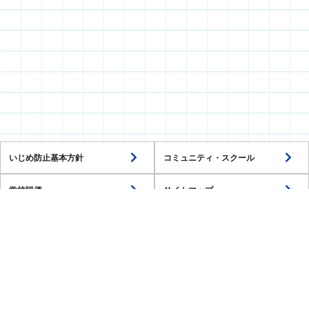
いじめ防止基本方針
コミュニティ・スクール
学校評価
サイトマップ
潟上市教育委員会
教育部 教育総務課