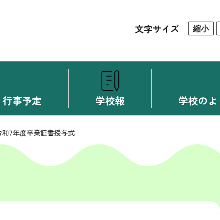
文字サイズ
縮小
行事予定
学校報
学校のよ
令和7年度卒業証書授与式