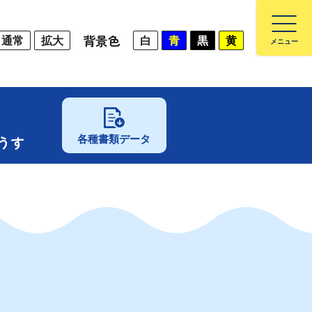
背景色
通常
拡大
白
青
黒
黄
うす
各種書類データ