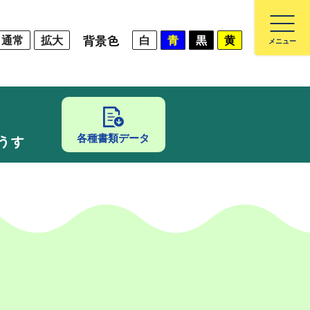
背景色
通常
拡大
白
青
黒
黄
うす
各種書類データ