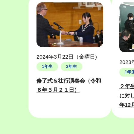
2024年3月22日（金曜日)
202
1年生
2年生
1年
修了式＆壮行演奏会（令和
２年
６年３月２１日）
に対し
年12