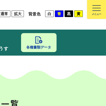
背景色
通常
拡大
白
青
黒
黄
うす
各種書類データ
事一覧