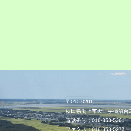
〒010-0201
秋田県潟上市天王字棒沼台2
電話番号：018-853-5361
ファクス：018-853-5277