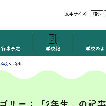
文字サイズ
縮小
行事予定
学校報
学校のよ
>
>
全校
2年生
ゴリー：「2年生」の記