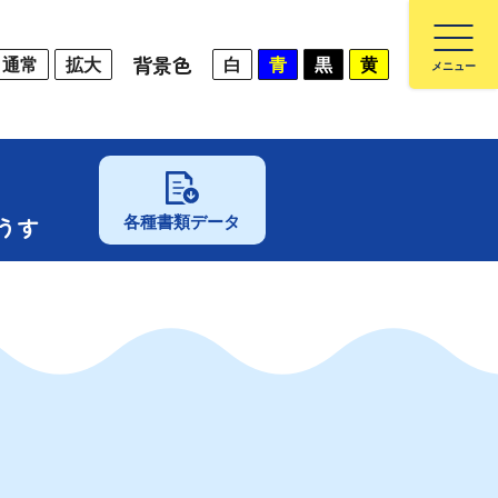
背景色
通常
拡大
白
青
黒
黄
うす
各種書類データ