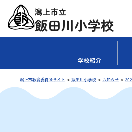
潟上市立
飯田川小学校
学校紹介
>
>
>
潟上市教育委員会サイト
飯田川小学校
お知らせ
20