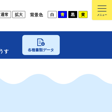
背景色
通常
拡大
白
青
黒
黄
うす
各種書類データ