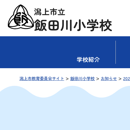
潟上市立
飯田川小学校
学校紹介
>
>
>
潟上市教育委員会サイト
飯田川小学校
お知らせ
20